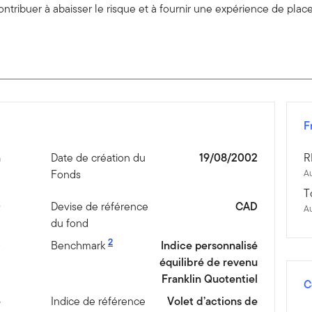
ontribuer à abaisser le risque et à fournir une expérience de pla
F
n
Date de création du
19/08/2002
R
Fonds
Au
T
0
Devise de référence
CAD
A
du fond
2
D
Benchmark
Indice personnalisé
équilibré de revenu
Franklin Quotentiel
C
é
Indice de référence
Volet d’actions de