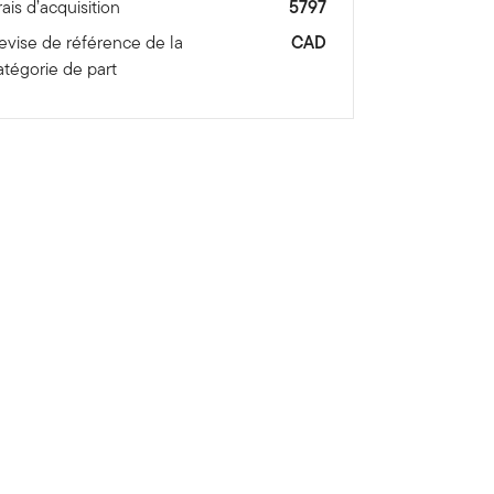
rais d’acquisition
5797
evise de référence de la
CAD
atégorie de part