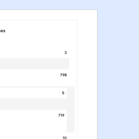
ues
3
798
5
719
10