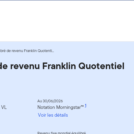
ibré de revenu Franklin Quotenti...
 de revenu Franklin Quotentiel
Au 30/06/2026
1
a VL
Notation Morningstar™
Voir les détails
Revenu fixe mondial équilibré