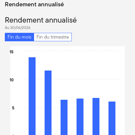
Rendement annualisé
Rendement annualisé
Au 30/06/2026
Fin du mois
Fin du trimestre
Chart
15
Bar chart with 6 bars.
The chart has 1 X axis displaying categories.
The chart has 1 Y axis displaying values. Data ranges from 6.07 t
10
5