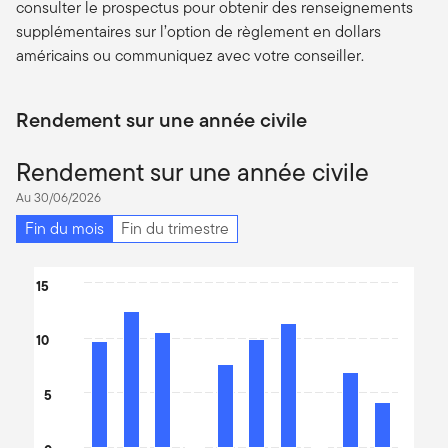
consulter le prospectus pour obtenir des renseignements
supplémentaires sur l’option de règlement en dollars
américains ou communiquez avec votre conseiller.
Rendement sur une année civile
Rendement sur une année civile
Au 30/06/2026
Fin du mois
Fin du trimestre
Chart
15
Bar chart with 10 bars.
The chart has 1 X axis displaying categories.
10
The chart has 1 Y axis displaying values. Data ranges from -10.29
5