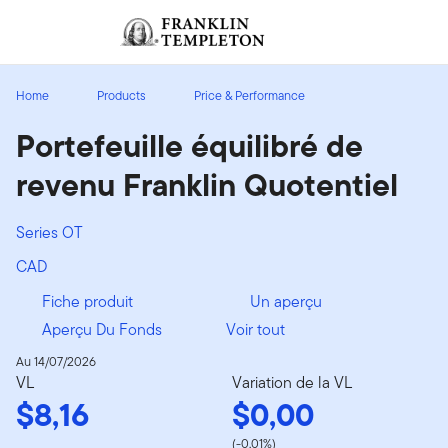
Aller au contenu
Ouverture de session
Header menu toggle
search
Ouvert
Home
Products
Price & Performance
Portefeuille équilibré de
revenu Franklin Quotentiel
Series OT
CAD
Fiche produit
Un aperçu
Aperçu Du Fonds
Voir tout
Au 14/07/2026
VL
Variation de la VL
$8,16
$0,00
(-0,01%)