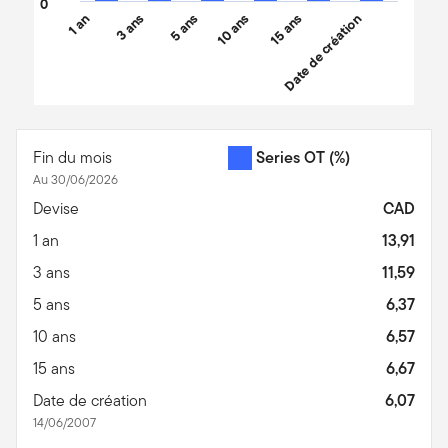
0
1 an
3 ans
5 ans
10 ans
15 ans
Date de création
End of interactive chart.
Fin du mois
Series OT
(%)
Au 30/06/2026
Devise
CAD
1 an
13,91
3 ans
11,59
5 ans
6,37
10 ans
6,57
15 ans
6,67
Date de création
6,07
14/06/2007