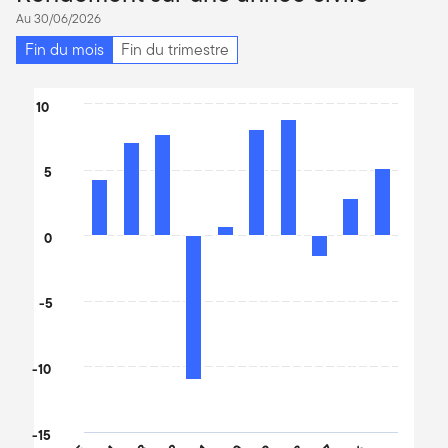
Au 30/06/2026
Fin du mois
Fin du trimestre
Chart
10
Bar chart with 10 bars.
The chart has 1 X axis displaying categories.
5
The chart has 1 Y axis displaying values. Data ranges from -10.9
0
-5
-10
-15