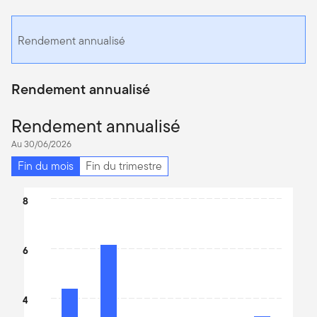
Rendement annualisé
Rendement annualisé
Rendement annualisé
Au 30/06/2026
Fin du mois
Fin du trimestre
Chart
8
Bar chart with 6 bars.
The chart has 1 X axis displaying categories.
6
The chart has 1 Y axis displaying values. Data ranges from 2.04 t
4