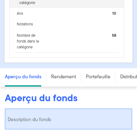
catégorie
Ans
10
Notations
Nombre de
58
fonds dans la
catégorie
Fonds d’obligations de sociétés canadiennes Franklin -
Series A
Aperçu du fonds
Rendement
Portefeuille
Distribu
Aperçu du fonds
Description du fonds