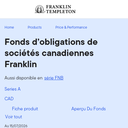
Aller au contenu
Ouverture de session
Header menu toggle
search
Ouvert
Home
Products
Price & Performance
Fonds d’obligations de
sociétés canadiennes
Franklin
Aussi disponible en
série FNB
Series A
CAD
Fiche produit
Aperçu Du Fonds
Voir tout
Au 15/07/2026