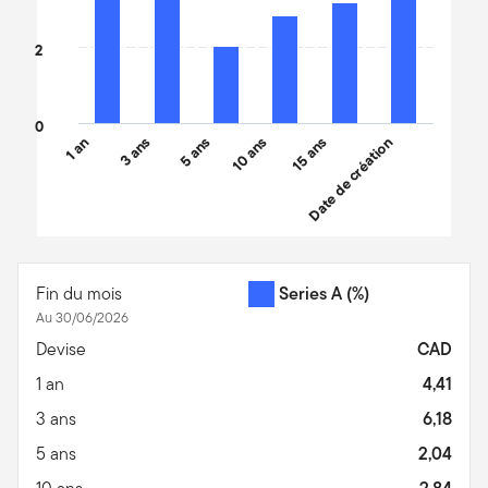
2
0
1 an
3 ans
5 ans
10 ans
15 ans
Date de création
End of interactive chart.
Fin du mois
Series A
(%)
Au 30/06/2026
Devise
CAD
1 an
4,41
3 ans
6,18
5 ans
2,04