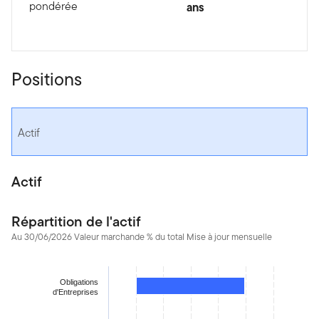
pondérée
ans
Positions
Actif
Actif
Répartition de l'actif
Au 30/06/2026 Valeur marchande % du total Mise à jour mensuelle
Chart
Obligations
Bar chart with 4 bars.
d'Entreprises
The chart has 1 X axis displaying categories.