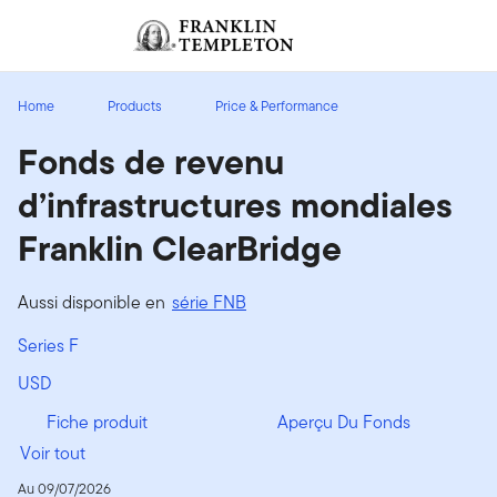
Aller au contenu
Ouverture de session
Header menu toggle
search
Ouvert
Home
Products
Price & Performance
Fonds de revenu
d’infrastructures mondiales
Franklin ClearBridge
Aussi disponible en
série FNB
Series F
USD
Fiche produit
Aperçu Du Fonds
Voir tout
Au 09/07/2026