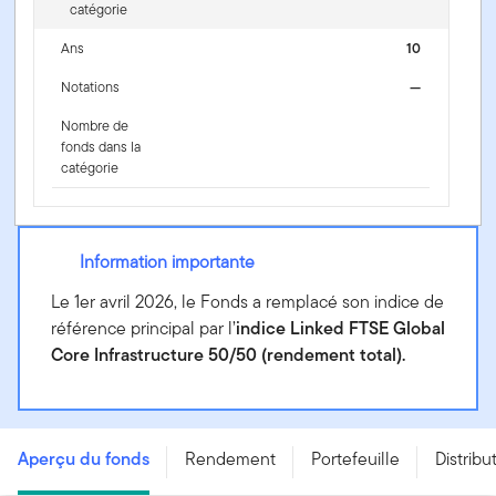
catégorie
Ans
10
Notations
—
Nombre de
fonds dans la
catégorie
Information importante
Le 1er avril 2026, le Fonds a remplacé son indice de
référence principal par l’
indice Linked FTSE Global
Core Infrastructure 50/50 (rendement total).
Fonds de revenu d’infrastructures mondiales Franklin
ClearBridge - Series F
Aperçu du fonds
Rendement
Portefeuille
Distribu