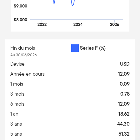
$9.000
$8.000
2022
2024
2026
End of interactive chart.
Fin du mois
Series F
(%)
Au 30/06/2026
Devise
USD
Année en cours
12,09
1 mois
0,09
3 mois
0,78
6 mois
12,09
1 an
18,62
3 ans
44,30
5 ans
51,32