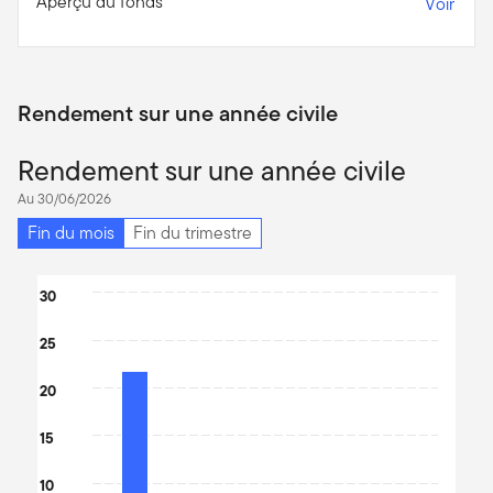
Aperçu du fonds
Voir
Rendement sur une année civile
Rendement sur une année civile
Au 30/06/2026
Fin du mois
Fin du trimestre
Chart
30
Bar chart with 4 bars.
25
The chart has 1 X axis displaying categories.
The chart has 1 Y axis displaying values. Data ranges from -6.62
20
15
10