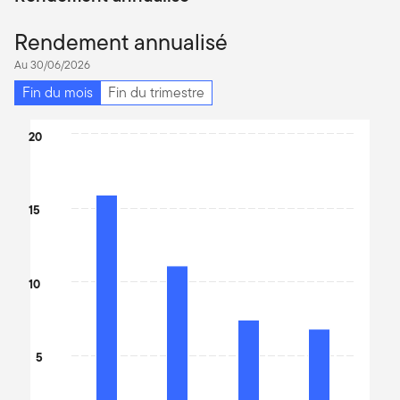
Rendement annualisé
Au 30/06/2026
Fin du mois
Fin du trimestre
Chart
20
Bar chart with 4 bars.
The chart has 1 X axis displaying categories.
The chart has 1 Y axis displaying values. Data ranges from 7.96 t
15
10
5