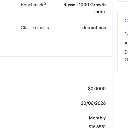
2
D
Benchmark
Russell 1000 Growth
Index
C
0
Classe d’actifs
des actions
C
A
é
D
c
$0,0000
30/06/2026
Monthly
$16,6551