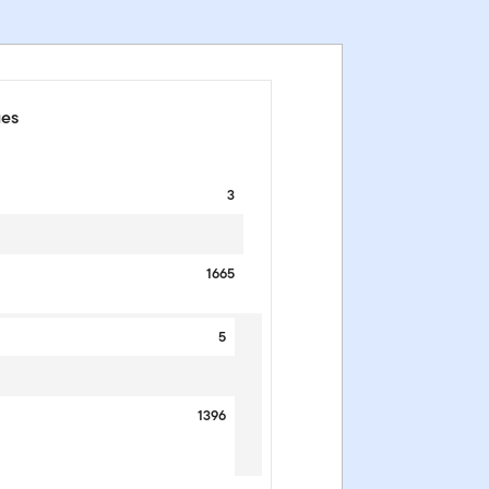
ues
3
1665
5
1396