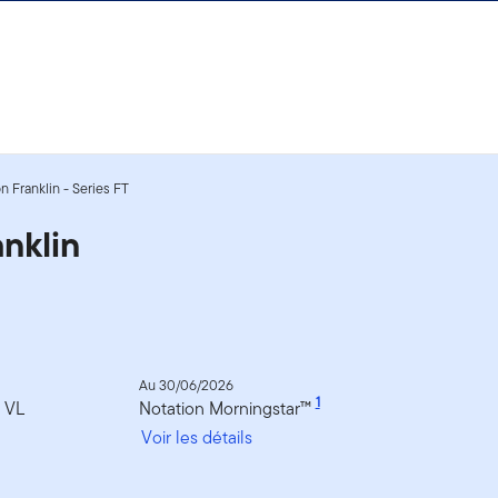
n Franklin - Series FT
nklin
Au 30/06/2026
1
a VL
Notation Morningstar™
Voir les détails