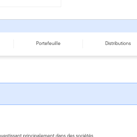
Portefeuille
Distributions
nvestissant principalement dans des sociétés