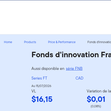
Aller au contenu
Ouverture de session
Home
Products
Price & Performance
Fonds d'innovatio
Fonds d'innovation Fra
Aussi disponible en
série FNB
Series FT
CAD
Au 15/07/2026
VL
Variation de l
$16,15
$0,01
(0,08%)