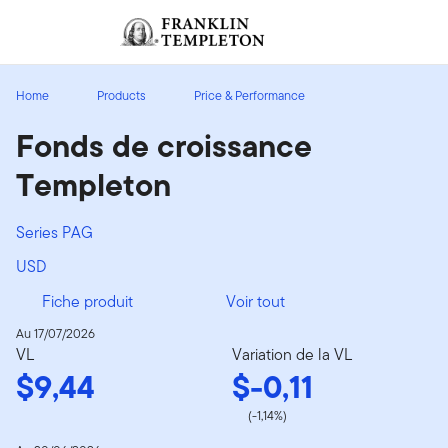
Aller au contenu
Ouverture de session
Header menu toggle
search
Ouvert
Home
Products
Price & Performance
Fonds de croissance
Templeton
Series PAG
USD
Fiche produit
Voir tout
Au 17/07/2026
VL
Variation de la VL
$9,44
$-0,11
(-1,14%)