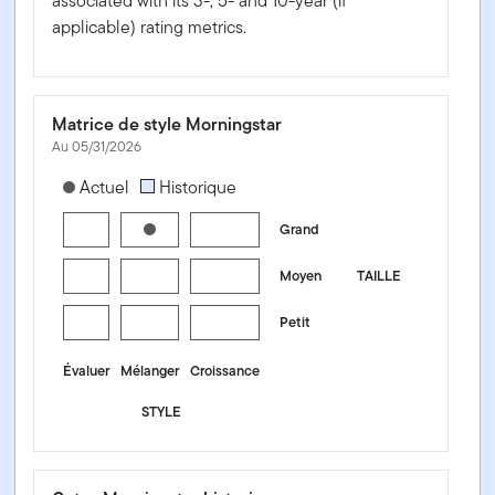
associated with its 3-, 5- and 10-year (if
applicable) rating metrics.
Matrice de style Morningstar
Au 05/31/2026
[products.morningstar-stylebox-title-sr-equity]
Actuel
Historique
Grand
Moyen
TAILLE
Petit
Évaluer
Mélanger
Croissance
STYLE