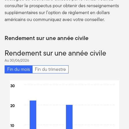
consulter le prospectus pour obtenir des renseignements
supplémentaires sur l’option de règlement en dollars
américains ou communiquez avec votre conseiller.
Rendement sur une année civile
Rendement sur une année civile
Au 30/06/2026
Fin du mois
Fin du trimestre
Chart
30
Bar chart with 5 bars.
The chart has 1 X axis displaying categories.
20
The chart has 1 Y axis displaying values. Data ranges from -13.76
10