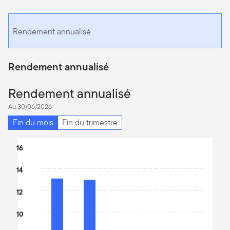
Rendement annualisé
Rendement annualisé
Rendement annualisé
Au 30/06/2026
Fin du mois
Fin du trimestre
Chart
16
Bar chart with 5 bars.
14
The chart has 1 X axis displaying categories.
The chart has 1 Y axis displaying values. Data ranges from 7.86 t
12
10