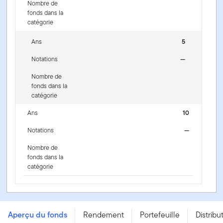
Nombre de
fonds dans la
catégorie
Ans
5
Notations
—
Nombre de
fonds dans la
catégorie
Ans
10
Notations
—
Nombre de
fonds dans la
catégorie
Fonds de croissance Templeton - Series O - USD
Aperçu du fonds
Rendement
Portefeuille
Distribu