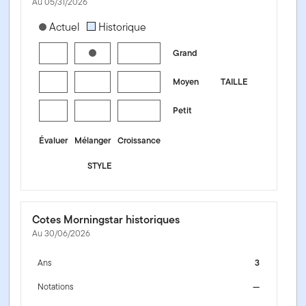
Au 05/31/2026
[products.morningstar-stylebox-title-sr-equity]
Actuel
Historique
Grand
Moyen
TAILLE
Petit
Évaluer
Mélanger
Croissance
STYLE
Cotes Morningstar historiques
Au 30/06/2026
Ans
3
Notations
—