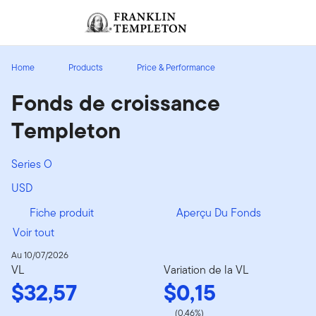
Aller au contenu
Ouverture de session
Header menu toggle
search
Ouvert
Home
Products
Price & Performance
Fonds de croissance
Templeton
Series O
USD
Fiche produit
Aperçu Du Fonds
Voir tout
Au 10/07/2026
VL
Variation de la VL
$32,57
$0,15
(0,46%)