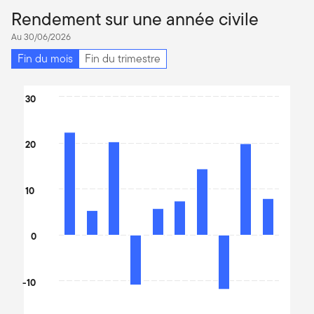
Rendement sur une année civile
Au 30/06/2026
Fin du mois
Fin du trimestre
Chart
30
Bar chart with 10 bars.
The chart has 1 X axis displaying categories.
20
The chart has 1 Y axis displaying values. Data ranges from -13.14
10
0
-10