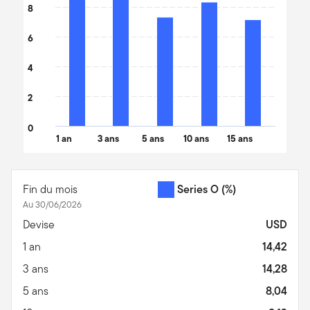
8
6
4
2
0
1 an
3 ans
5 ans
10 ans
15 ans
End of interactive chart.
Fin du mois
Series O
(%)
Au 30/06/2026
Devise
USD
1 an
14,42
3 ans
14,28
5 ans
8,04