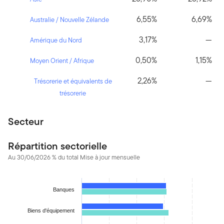
6,55%
6,69%
Australie / Nouvelle Zélande
3,17%
—
Amérique du Nord
0,50%
1,15%
Moyen Orient / Afrique
2,26%
—
Trésorerie et équivalents de
trésorerie
Secteur
Répartition sectorielle
Au 30/06/2026 % du total Mise à jour mensuelle
Chart
Banques
Bar chart with 2 data series.
The chart has 1 X axis displaying categories.
Biens d'équipement
The chart has 1 Y axis displaying values. Data ranges from 0.631