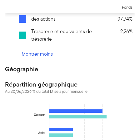
Fonds
des actions
97,74%
Trésorerie et équivalents de
2,26%
trésorerie
Montrer moins
Géographie
Répartition géographique
Au 30/06/2026 % du total Mise à jour mensuelle
Chart
Bar chart with 2 data series.
Europe
The chart has 1 X axis displaying categories.
The chart has 1 Y axis displaying values. Data ranges from 0.50
Asie