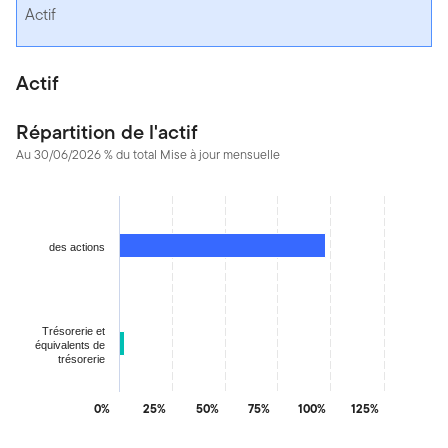
Actif
Actif
Répartition de l'actif
Au 30/06/2026 % du total Mise à jour mensuelle
Chart
Bar chart with 2 bars.
The chart has 1 X axis displaying categories.
des actions
The chart has 1 Y axis displaying values. Data ranges from 2.25
Trésorerie et
équivalents de
trésorerie
0%
25%
50%
75%
100%
125%
End of interactive chart.