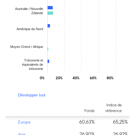
Australie / Nouvelle
Zélande
Amérique du Nord
Moyen Orient / Afrique
Trésorerie et
équivalents de
trésorerie
0%
20%
40%
60%
80%
End of interactive chart.
Développer tout
Indice de
Fonds
référence
60,63%
65,25%
Europe
26,90%
26,92%
Asie