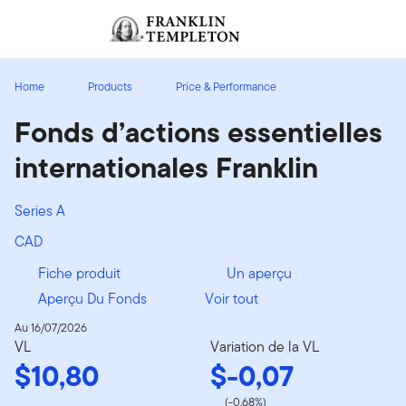
Aller au contenu
Ouverture de session
Header menu toggle
search
Ouvert
Home
Products
Price & Performance
Fonds d’actions essentielles
internationales Franklin
Series A
CAD
Fiche produit
Un aperçu
Aperçu Du Fonds
Voir tout
Au 16/07/2026
VL
Variation de la VL
$10,80
$-0,07
(-0,68%)