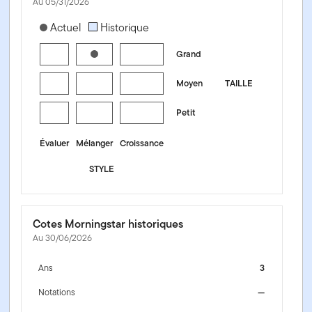
Au 05/31/2026
[products.morningstar-stylebox-title-sr-equity]
Actuel
Historique
Grand
Moyen
TAILLE
Petit
Évaluer
Mélanger
Croissance
STYLE
Cotes Morningstar historiques
Au 30/06/2026
Ans
3
Notations
—