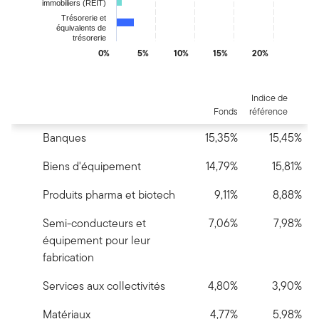
immobiliers (REIT)
Trésorerie et
équivalents de
trésorerie
0%
5%
10%
15%
20%
End of interactive chart.
Indice de
Fonds
référence
Banques
15,35%
15,45%
Biens d'équipement
14,79%
15,81%
Produits pharma et biotech
9,11%
8,88%
Semi-conducteurs et
7,06%
7,98%
équipement pour leur
fabrication
Services aux collectivités
4,80%
3,90%
Matériaux
4,77%
5,98%