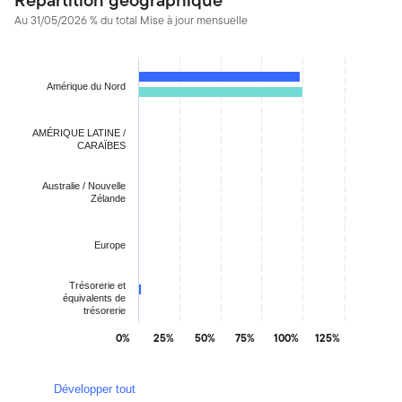
Au 31/05/2026 % du total Mise à jour mensuelle
Chart
Bar chart with 2 data series.
Amérique du Nord
The chart has 1 X axis displaying categories.
The chart has 1 Y axis displaying values. Data ranges from 0.08
AMÉRIQUE LATINE /
CARAÏBES
Australie / Nouvelle
Zélande
Europe
Trésorerie et
équivalents de
trésorerie
0%
25%
50%
75%
100%
125%
End of interactive chart.
Développer tout