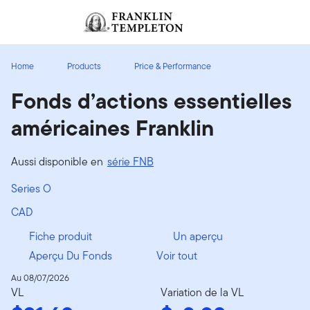
Aller au contenu
Ouverture de session
Header menu toggle
search
Ouvert
Home
Products
Price & Performance
Fonds d’actions essentielles
américaines Franklin
Aussi disponible en
série FNB
Series O
CAD
Fiche produit
Un aperçu
Aperçu Du Fonds
Voir tout
Au 08/07/2026
VL
Variation de la VL