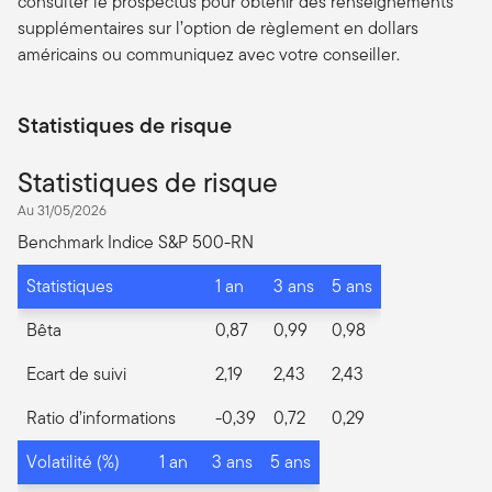
consulter le prospectus pour obtenir des renseignements
supplémentaires sur l’option de règlement en dollars
américains ou communiquez avec votre conseiller.
Statistiques de risque
Statistiques de risque
Au 31/05/2026
Benchmark Indice S&P 500-RN
Statistiques
1 an
3 ans
5 ans
Bêta
0,87
0,99
0,98
Ecart de suivi
2,19
2,43
2,43
Ratio d’informations
-0,39
0,72
0,29
Volatilité (%)
1 an
3 ans
5 ans