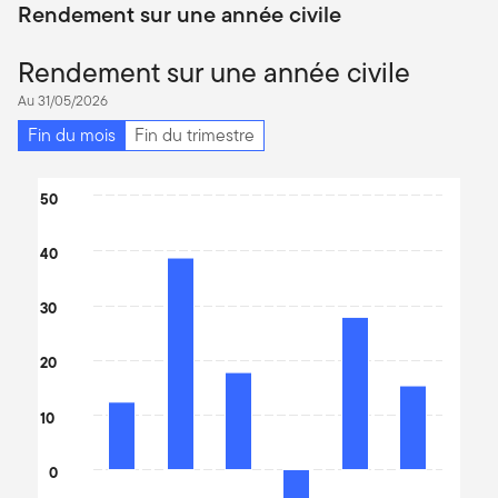
Rendement sur une année civile
Rendement sur une année civile
Au 31/05/2026
Fin du mois
Fin du trimestre
Chart
50
Bar chart with 6 bars.
40
The chart has 1 X axis displaying categories.
The chart has 1 Y axis displaying values. Data ranges from -11.8 t
30
20
10
0