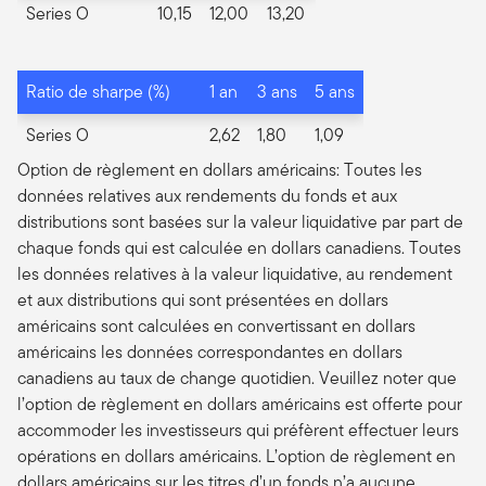
Series O
10,15
12,00
13,20
Ratio de sharpe (%)
1 an
3 ans
5 ans
Series O
2,62
1,80
1,09
Option de règlement en dollars américains: Toutes les
données relatives aux rendements du fonds et aux
distributions sont basées sur la valeur liquidative par part de
chaque fonds qui est calculée en dollars canadiens. Toutes
les données relatives à la valeur liquidative, au rendement
et aux distributions qui sont présentées en dollars
américains sont calculées en convertissant en dollars
américains les données correspondantes en dollars
canadiens au taux de change quotidien. Veuillez noter que
l’option de règlement en dollars américains est offerte pour
accommoder les investisseurs qui préfèrent effectuer leurs
opérations en dollars américains. L’option de règlement en
dollars américains sur les titres d’un fonds n’a aucune