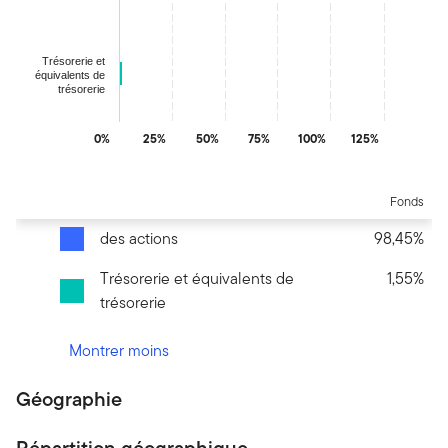
The chart has 1 Y axis displaying values. Data ranges from 1.54
Trésorerie et
équivalents de
trésorerie
0%
25%
50%
75%
100%
125%
End of interactive chart.
Fonds
des actions
98,45%
Trésorerie et équivalents de
1,55%
trésorerie
Montrer moins
Géographie
Répartition géographique