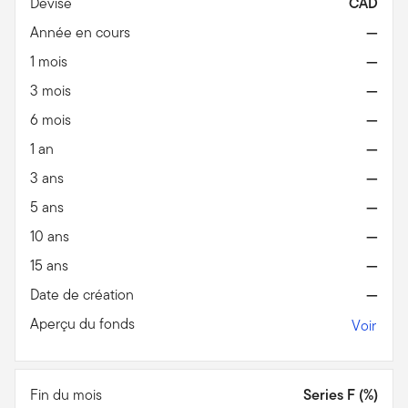
Devise
CAD
Année en cours
—
1 mois
—
3 mois
—
6 mois
—
1 an
—
3 ans
—
5 ans
—
10 ans
—
15 ans
—
Date de création
—
Aperçu du fonds
Voir
Fin du mois
Series F (%)