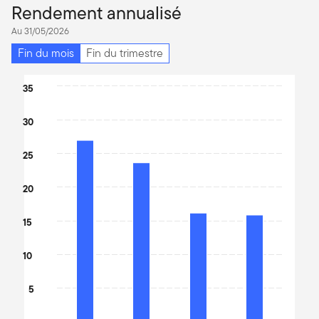
Rendement annualisé
Au 31/05/2026
Fin du mois
Fin du trimestre
Chart
35
Bar chart with 4 bars.
30
The chart has 1 X axis displaying categories.
The chart has 1 Y axis displaying values. Data ranges from 17.07
25
20
15
10
5