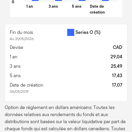
0
1 an
3 ans
5 ans
Date de
création
End of interactive chart.
Fin du mois
Series O
(%)
Au 31/05/2026
Devise
CAD
1 an
29,04
3 ans
25,49
5 ans
17,43
Date de création
17,07
06/05/2019
Option de règlement en dollars américains: Toutes les
données relatives aux rendements du fonds et aux
distributions sont basées sur la valeur liquidative par part de
chaque fonds qui est calculée en dollars canadiens. Toutes