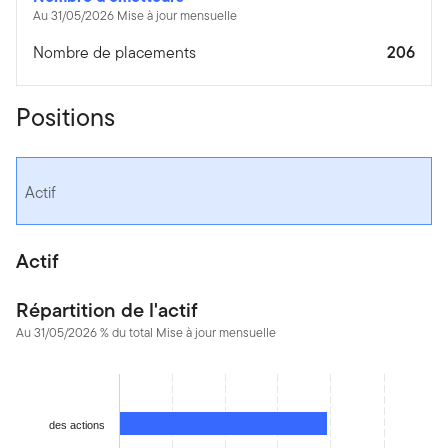
Au 31/05/2026 Mise à jour mensuelle
Nombre de placements
206
Positions
Actif
Actif
Répartition de l'actif
Au 31/05/2026 % du total Mise à jour mensuelle
Chart
Bar chart with 2 bars.
The chart has 1 X axis displaying categories.
des actions