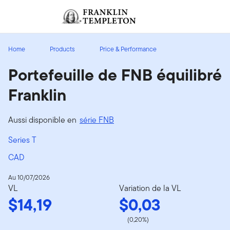
Aller au contenu
Ouverture de session
Header menu toggle
search
Ouvert
Home
Products
Price & Performance
Portefeuille de FNB équilibré
Franklin
Aussi disponible en
série FNB
Series T
CAD
Au 10/07/2026
VL
Variation de la VL
$14,19
$0,03
(0,20%)