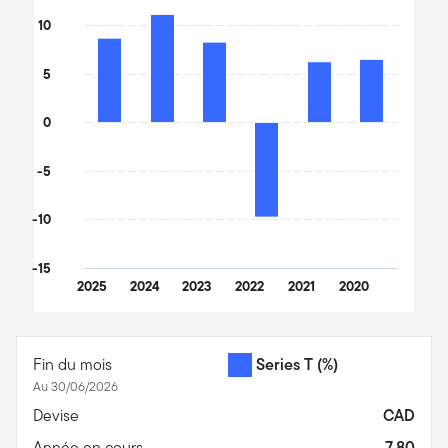
The chart has 1 Y axis displaying values. Data ranges from -12.36
10
5
0
-5
-10
-15
2025
2024
2023
2022
2021
2020
End of interactive chart.
Fin du mois
Series T
(%)
Au 30/06/2026
Devise
CAD
Année en cours
7,80