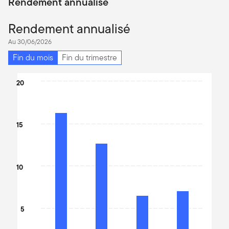
Rendement annualisé
Rendement annualisé
Au 30/06/2026
Fin du mois
Fin du trimestre
Chart
20
Bar chart with 4 bars.
The chart has 1 X axis displaying categories.
The chart has 1 Y axis displaying values. Data ranges from 6.48 t
15
10
5