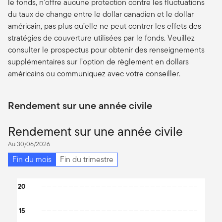
le fonds, n’offre aucune protection contre les fluctuations
du taux de change entre le dollar canadien et le dollar
américain, pas plus qu’elle ne peut contrer les effets des
stratégies de couverture utilisées par le fonds. Veuillez
consulter le prospectus pour obtenir des renseignements
supplémentaires sur l’option de règlement en dollars
américains ou communiquez avec votre conseiller.
Rendement sur une année civile
Rendement sur une année civile
Au 30/06/2026
Fin du mois
Fin du trimestre
Chart
20
Bar chart with 6 bars.
15
The chart has 1 X axis displaying categories.