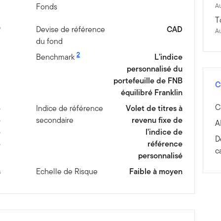
Fonds
Au
T
9
Devise de référence
CAD
A
du fond
2
D
Benchmark
L’indice
personnalisé du
portefeuille de FNB
C
équilibré Franklin
C
e
Indice de référence
Volet de titres à
e
secondaire
revenu fixe de
A
e
l'indice de
D
é
référence
c
personnalisé
s
Echelle de Risque
Faible à moyen