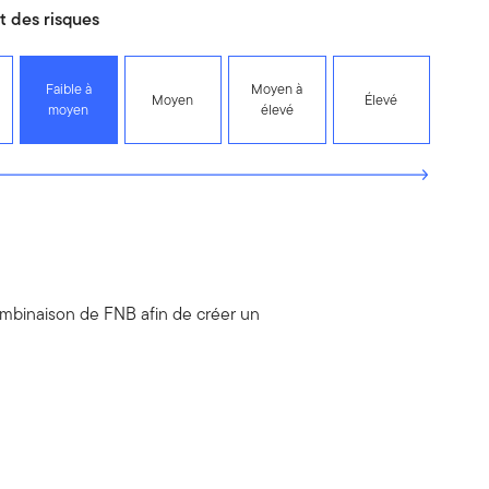
 des risques
Faible à
Moyen à
Moyen
Élevé
moyen
élevé
mbinaison de FNB afin de créer un