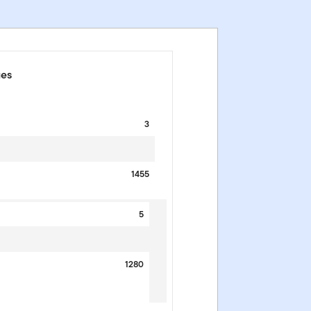
ues
3
1455
5
1280