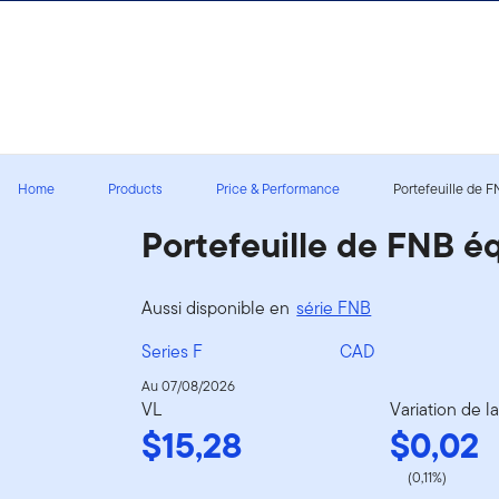
Aller au contenu
Ouverture de session
Home
Products
Price & Performance
Portefeuille de F
Portefeuille de FNB éq
Aussi disponible en
série FNB
Series F
CAD
Au 07/08/2026
VL
Variation de l
$15,28
$0,02
(0,11%)