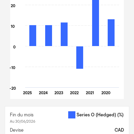
The chart has 1 X axis displaying categories.
20
The chart has 1 Y axis displaying values. Data ranges from -11.19
10
0
-10
-20
2025
2024
2023
2022
2021
2020
End of interactive chart.
Fin du mois
Series O (Hedged)
(%)
Au 30/06/2026
Devise
CAD