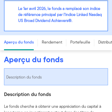
Le 1er avril 2026, le fonds a remplacé son indice
de référence principal par l’indice Linked Nasdaq
US Broad Dividend Achievers®.
Fonds américain de croissance des dividendes Franklin
- Series O (Hedged) - CAD
Aperçu du fonds
Rendement
Portefeuille
Distribu
Aperçu du fonds
Description du fonds
Description du fonds
Le fonds cherche à obtenir une appréciation du capital à