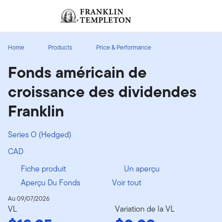
Aller au contenu
Ouverture de session
Header menu toggle
search
Ouvert
Home
Products
Price & Performance
Fonds américain de
croissance des dividendes
Franklin
Series O (Hedged)
CAD
Fiche produit
Un aperçu
Aperçu Du Fonds
Voir tout
Au 09/07/2026
VL
Variation de la VL