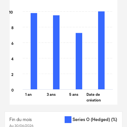
Bar chart with 4 bars.
The chart has 1 X axis displaying categories.
10
The chart has 1 Y axis displaying values. Data ranges from 7.36 t
8
6
4
2
0
1 an
3 ans
5 ans
Date de
création
End of interactive chart.
Fin du mois
Series O (Hedged)
(%)
Au 30/06/2026