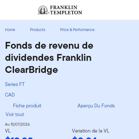
Aller au contenu
Ouverture de session
Header menu toggle
search
Ouvert
Home
Products
Price & Performance
Fonds de revenu de
dividendes Franklin
ClearBridge
Series FT
CAD
Fiche produit
Aperçu Du Fonds
Voir tout
Au 15/07/2026
VL
Variation de la VL