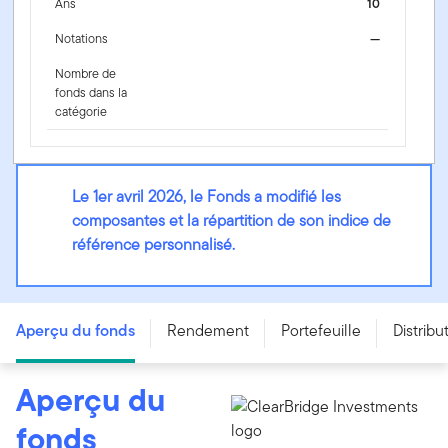
Ans
10
Notations
—
Nombre de
fonds dans la
catégorie
Le 1er avril 2026, le Fonds a modifié les
composantes et la répartition de son indice de
référence personnalisé.
Fonds de revenu de dividendes Franklin ClearBridge -
Series FT - CAD
Aperçu du fonds
Rendement
Portefeuille
Distribu
Aperçu du
fonds