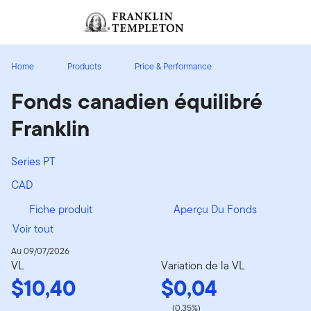
Aller au contenu
Ouverture de session
Header menu toggle
search
Ouvert
Home
Products
Price & Performance
Fonds canadien équilibré
Franklin
Series PT
CAD
Fiche produit
Aperçu Du Fonds
Voir tout
Au 09/07/2026
VL
Variation de la VL
$10,40
$0,04
(0,35%)