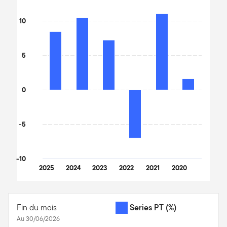
Bar chart with 6 bars.
The chart has 1 X axis displaying categories.
10
The chart has 1 Y axis displaying values. Data ranges from -7.96 
5
0
-5
-10
2025
2024
2023
2022
2021
2020
End of interactive chart.
Fin du mois
Series PT
(%)
Au 30/06/2026