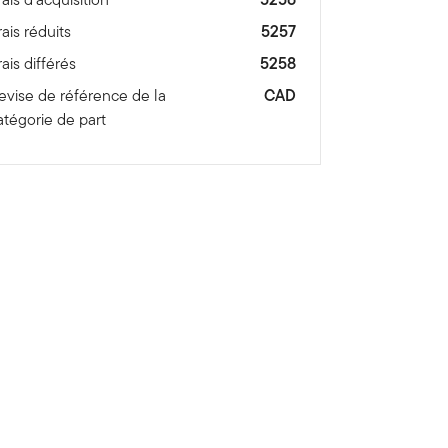
rais réduits
5257
rais différés
5258
evise de référence de la
CAD
atégorie de part