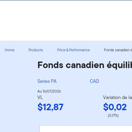
Aller au contenu
Ouverture de session
Home
Products
Price & Performance
Fonds canadien éq
Fonds canadien équili
Series PA
CAD
Au 16/07/2026
VL
Variation de l
$12,87
$0,02
(0,17%)