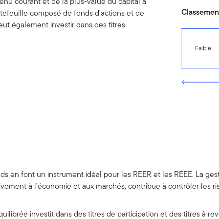
enu courant et de la plus-value du capital à
Classement
rtefeuille composé de fonds d’actions et de
peut également investir dans des titres
Faible
s en font un instrument idéal pour les REER et les REEE. La gesti
tivement à l’économie et aux marchés, contribue à contrôler les ri
uilibrée investit dans des titres de participation et des titres à r