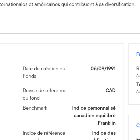
rnationales et américaines qui contribuent à sa diversification.
F
n
Date de création du
06/09/1991
R
Fonds
Au
T
9
Devise de référence
CAD
A
du fond
D
Benchmark
Indice personnalisé
canadien équilibré
Franklin
C
é
Indice de référence
Indice des
F