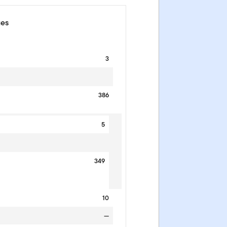
ues
3
386
5
349
10
—