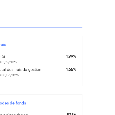
rais
FG
1,99%
 31/12/2025
otal des frais de gestion
1,65%
u 30/06/2026
odes de fonds
rais d’acquisition
5256