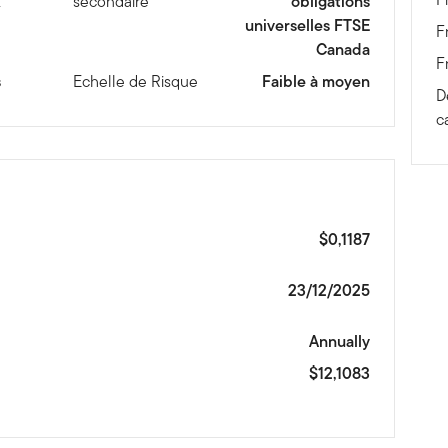
X
secondaire
obligations
universelles FTSE
F
Canada
F
s
Echelle de Risque
Faible à moyen
D
c
$0,1187
23/12/2025
Annually
$12,1083