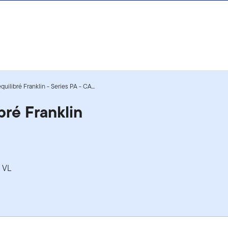
uilibré Franklin - Series PA - CA...
bré Franklin
a VL