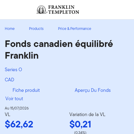
Aller au contenu
Ouverture de session
Header menu toggle
search
Ouvert
Home
Products
Price & Performance
Fonds canadien équilibré
Franklin
Series O
CAD
Fiche produit
Aperçu Du Fonds
Voir tout
Au 15/07/2026
VL
Variation de la VL
$62,62
$0,21
(0,34%)