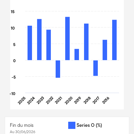
Bar chart with 10 bars.
The chart has 1 X axis displaying categories.
15
The chart has 1 Y axis displaying values. Data ranges from -6.07
10
5
0
-5
-10
2025
2024
2023
2022
2021
2020
2019
2018
2017
2016
End of interactive chart.
Fin du mois
Series O
(%)
Au 30/06/2026