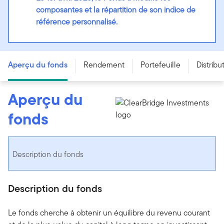
composantes et la répartition de son indice de
référence personnalisé.
Fonds canadien équilibré Franklin - Series O - CAD
Aperçu du fonds
Rendement
Portefeuille
Distribu
Aperçu du
fonds
Description du fonds
Description du fonds
Le fonds cherche à obtenir un équilibre du revenu courant