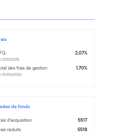
rais
FG
2,07%
 31/12/2025
otal des frais de gestion
1,70%
u 30/06/2026
odes de fonds
rais d’acquisition
5517
rais réduits
5518