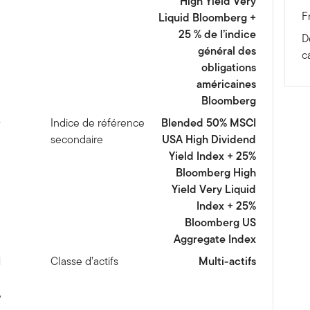
High Yield Very
F
Liquid Bloomberg +
25 % de l’indice
D
général des
c
obligations
américaines
Bloomberg
0
Indice de référence
Blended 50% MSCI
secondaire
USA High Dividend
Yield Index + 25%
Bloomberg High
Yield Very Liquid
Index + 25%
Bloomberg US
Aggregate Index
I
Classe d’actifs
Multi-actifs
d
%