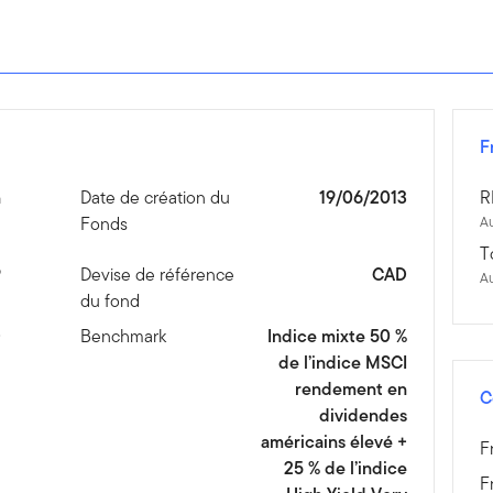
F
n
Date de création du
19/06/2013
R
Fonds
Au
T
9
Devise de référence
CAD
A
du fond
D
Benchmark
Indice mixte 50 %
de l’indice MSCI
rendement en
C
dividendes
américains élevé +
F
25 % de l’indice
F