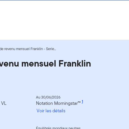
e revenu mensuel Franklin - Serie...
venu mensuel Franklin
Au 30/06/2026
1
a VL
Notation Morningstar™
Voir les détails
Équilibrés mondiaux neutres