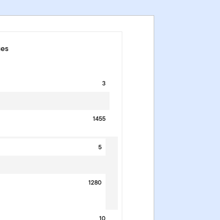
ues
3
1455
5
1280
10