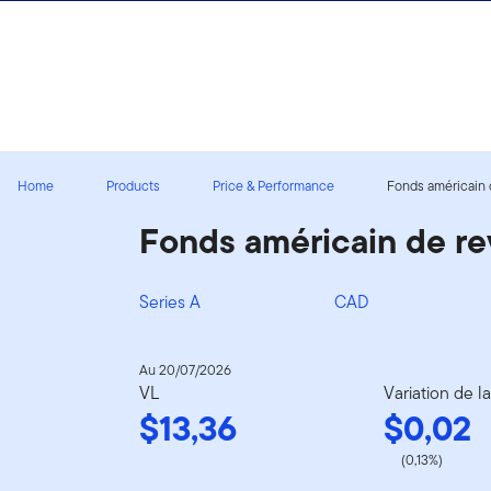
Aller au contenu
Ouverture de session
Home
Products
Price & Performance
Fonds américain d
Fonds américain de re
Series A
CAD
Au 20/07/2026
VL
Variation de l
$13,36
$0,02
(0,13%)