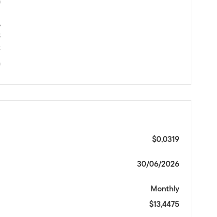
h
d
%
S
x
n
$0,0319
30/06/2026
Monthly
$13,4475