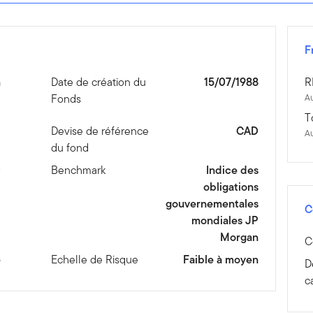
F
n
Date de création du
15/07/1988
R
Fonds
Au
T
1
Devise de référence
CAD
A
du fond
D
Benchmark
Indice des
obligations
gouvernementales
C
mondiales JP
Morgan
C
e
Echelle de Risque
Faible à moyen
D
c