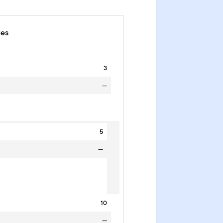
ues
3
—
5
—
10
—