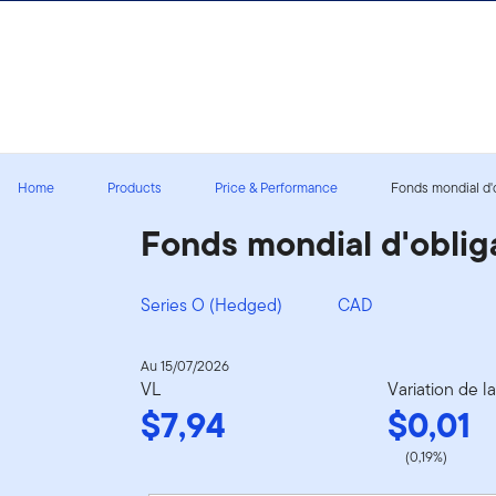
Aller au contenu
Ouverture de session
Home
Products
Price & Performance
Fonds mondial d'o
Fonds mondial d'obli
Series O (Hedged)
CAD
Au 15/07/2026
VL
Variation de l
$7,94
$0,01
(0,19%)