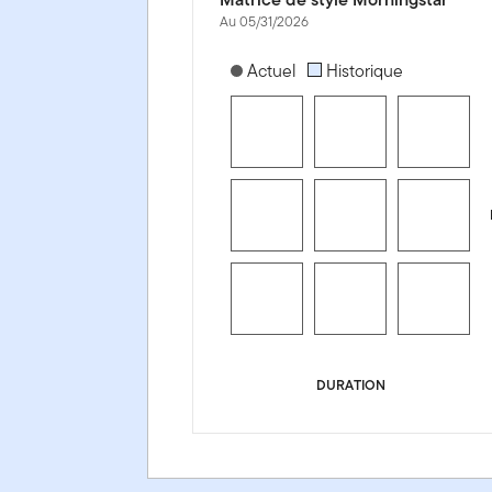
Au 05/31/2026
[products.morningstar-stylebox-title
Actuel
Historique
DURATION
Fonds mondial d'obligations Templeton - Series O (Hedg