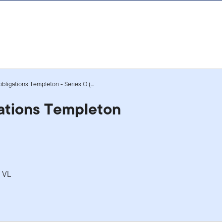
bligations Templeton - Series O (...
gations Templeton
a VL