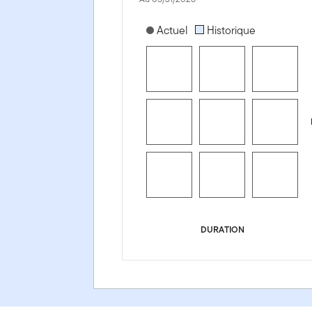
[products.morningstar-stylebox-title
Actuel
Historique
DURATION
Fonds mondial d'obligations Templeton - Series O - USD