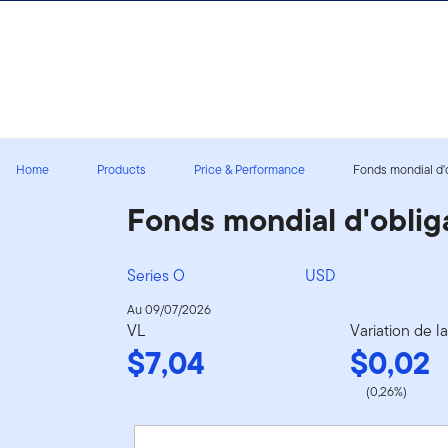
Aller au contenu
Ouverture de session
Home
Products
Price & Performance
Fonds mondial d'o
Fonds mondial d'obli
Series O
USD
Au 09/07/2026
VL
Variation de l
$7,04
$0,02
(0,26%)