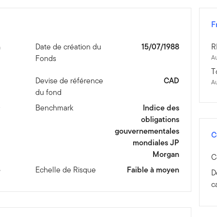
F
n
Date de création du
15/07/1988
R
Fonds
Au
T
1
Devise de référence
CAD
A
du fond
D
Benchmark
Indice des
obligations
gouvernementales
C
mondiales JP
Morgan
C
e
Echelle de Risque
Faible à moyen
D
c