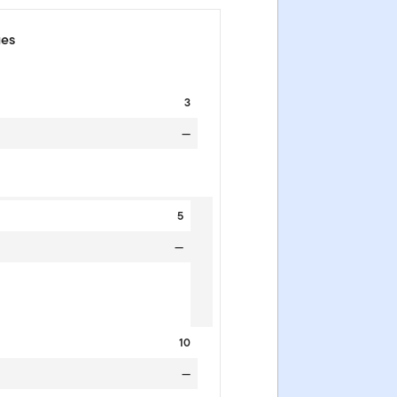
ues
3
—
5
—
10
—