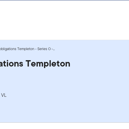
bligations Templeton - Series O -...
gations Templeton
a VL