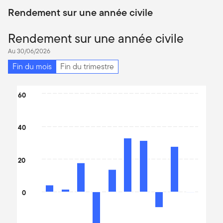
Rendement sur une année civile
Rendement sur une année civile
Au 30/06/2026
Fin du mois
Fin du trimestre
Chart
60
Bar chart with 10 bars.
The chart has 1 X axis displaying categories.
40
The chart has 1 Y axis displaying values. Data ranges from -29.1
20
0