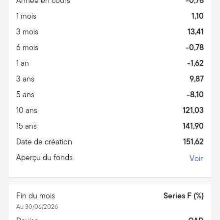
Année en cours
-0,78
1 mois
1,10
3 mois
13,41
6 mois
-0,78
1 an
-1,62
3 ans
9,87
5 ans
-8,10
10 ans
121,03
15 ans
141,90
Date de création
151,62
Aperçu du fonds
Voir
Fin du mois
Series F (%)
Au 30/06/2026