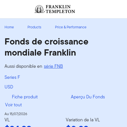
Aller au contenu
Ouverture de session
Header menu toggle
search
Ouvert
Home
Products
Price & Performance
Fonds de croissance
mondiale Franklin
Aussi disponible en
série FNB
Series F
USD
Fiche produit
Aperçu Du Fonds
Voir tout
Au 15/07/2026
VL
Variation de la VL