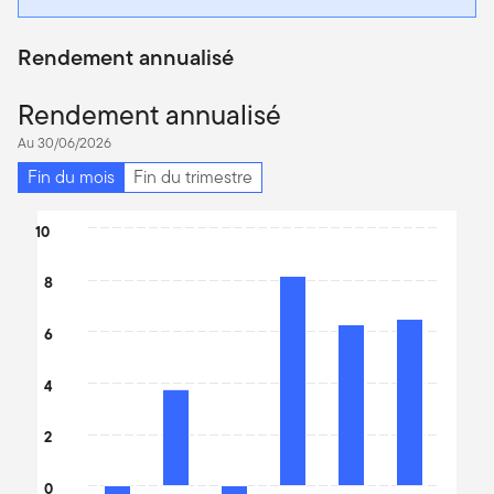
Rendement annualisé
Rendement annualisé
Au 30/06/2026
Fin du mois
Fin du trimestre
Chart
10
Bar chart with 6 bars.
8
The chart has 1 X axis displaying categories.
The chart has 1 Y axis displaying values. Data ranges from -0.58
6
4
2
0