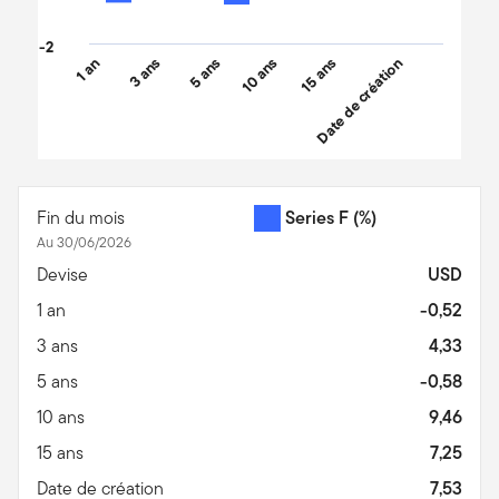
-2
1 an
3 ans
5 ans
10 ans
15 ans
Date de création
End of interactive chart.
Fin du mois
Series F
(%)
Au 30/06/2026
Devise
USD
1 an
-0,52
3 ans
4,33
5 ans
-0,58
10 ans
9,46
15 ans
7,25
Date de création
7,53