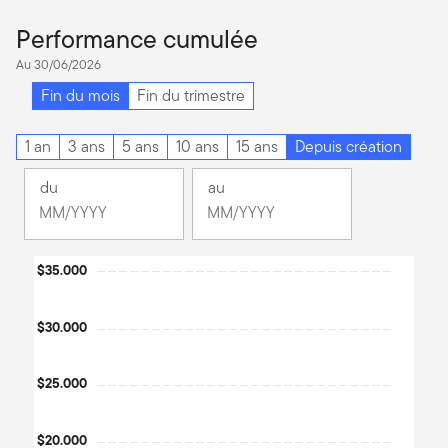
Performance cumulée
Au 30/06/2026
Fin du mois
Fin du trimestre
1 an
3 ans
5 ans
10 ans
15 ans
Depuis création
du
au
Changement
Changement
Mois
Mois
Mois
Mois
Chart
$35.000
sélectionné
sélectionné
juin
juin
Line chart with 182 data points.
2011
2026
The chart has 1 X axis displaying Time. Data ranges from 2011
$30.000
The chart has 1 Y axis displaying values. Data ranges from 8235
$25.000
$20.000