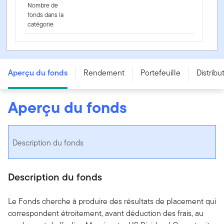
Nombre de
fonds dans la
catégorie
Franklin dividendes américains de qualité et avantages
concurrentiels - FDIV
Aperçu du fonds
Rendement
Portefeuille
Distribu
Aperçu du fonds
Description du fonds
Description du fonds
Le Fonds cherche à produire des résultats de placement qui
correspondent étroitement, avant déduction des frais, au