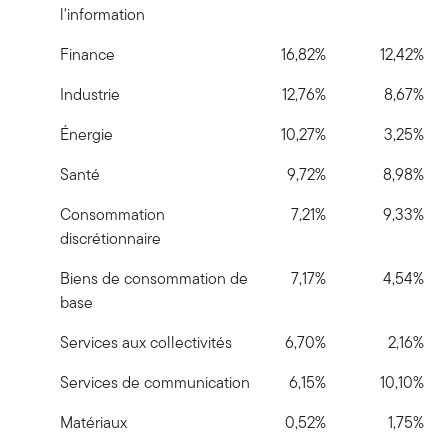
l'information
Finance
16,82%
12,42%
Industrie
12,76%
8,67%
Énergie
10,27%
3,25%
Santé
9,72%
8,98%
Consommation
7,21%
9,33%
discrétionnaire
Biens de consommation de
7,17%
4,54%
base
Services aux collectivités
6,70%
2,16%
Services de communication
6,15%
10,10%
Matériaux
0,52%
1,75%