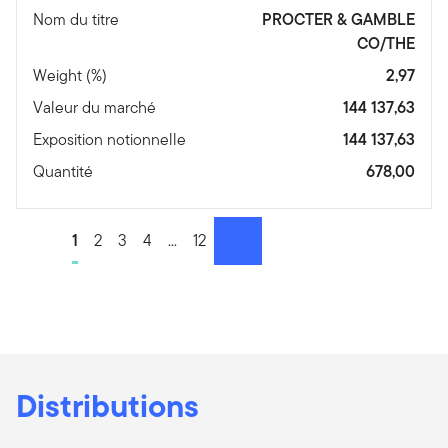
Nom du titre
PROCTER & GAMBLE
CO/THE
Weight (%)
2,97
Valeur du marché
144 137,63
Exposition notionnelle
144 137,63
Quantité
678,00
Go to page
1
Go to page
2
Go to page
3
Go to page
4
Go to page
...
Go to page
12
Suivant
Distributions