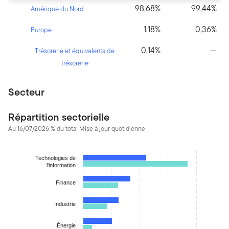
98,68%
99,44%
Amérique du Nord
1,18%
0,36%
Europe
0,14%
—
Trésorerie et équivalents de
trésorerie
Secteur
Répartition sectorielle
Au 16/07/2026 % du total Mise à jour quotidienne
Chart
Technologies de
Bar chart with 2 data series.
l'information
The chart has 1 X axis displaying categories.
Finance
The chart has 1 Y axis displaying values. Data ranges from 0.141
Industrie
Énergie