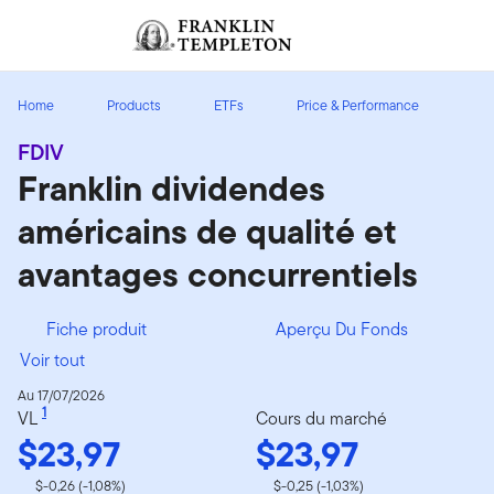
Aller au contenu
Ouverture de session
Header menu toggle
search
Ouvert
Home
Products
ETFs
Price & Performance
FDIV
Franklin dividendes
américains de qualité et
avantages concurrentiels
Fiche produit
Aperçu Du Fonds
Voir tout
Au 17/07/2026
1
VL
Cours du marché
$23,97
$23,97
$-0,26 (-1,08%)
$-0,25 (-1,03%)