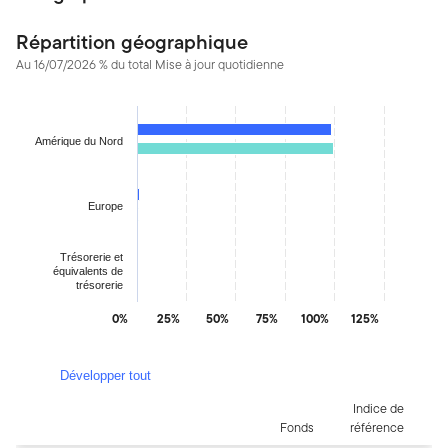
Répartition géographique
Au 16/07/2026 % du total Mise à jour quotidienne
Chart
Bar chart with 2 data series.
Amérique du Nord
The chart has 1 X axis displaying categories.
The chart has 1 Y axis displaying values. Data ranges from 0.14
Europe
Trésorerie et
équivalents de
trésorerie
0%
25%
50%
75%
100%
125%
End of interactive chart.
Développer tout
Indice de
Fonds
référence