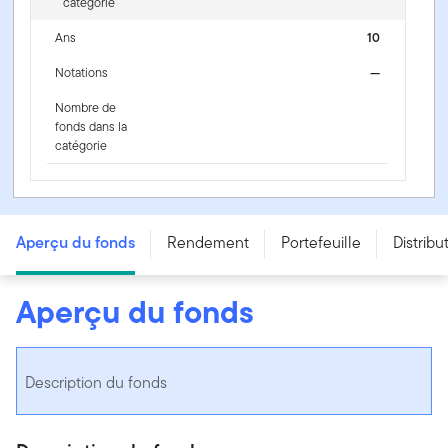
catégorie
Ans
10
Notations
—
Nombre de
fonds dans la
catégorie
FNB d’actions internationales Franklin - FLUR
Aperçu du fonds
Rendement
Portefeuille
Distribu
Aperçu du fonds
Description du fonds