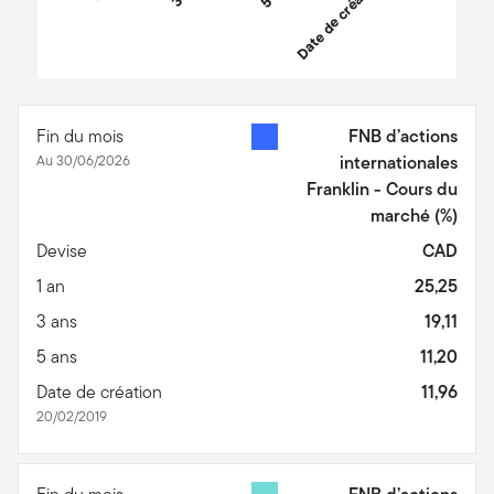
a
t
e
d
e
c
r
é
a
t
i
End of interactive chart.
Fin du mois
FNB d’actions
Au 30/06/2026
internationales
Franklin - Cours du
marché
(%)
Devise
CAD
1 an
25,25
3 ans
19,11
5 ans
11,20
Date de création
11,96
20/02/2019