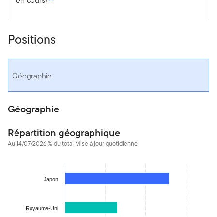
en cours)
Positions
Géographie
Géographie
Répartition géographique
Au 14/07/2026 % du total Mise à jour quotidienne
Chart
Bar chart with 28 bars.
Japon
The chart has 1 X axis displaying categories.
The chart has 1 Y axis displaying values. Data ranges from 0.012
Royaume-Uni