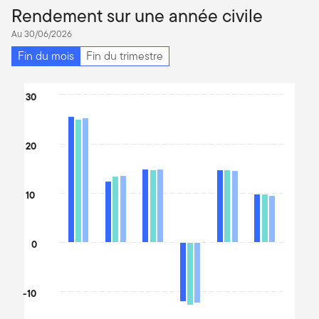
Rendement sur une année civile
Au 30/06/2026
Fin du mois
Fin du trimestre
Chart
30
Bar chart with 3 data series.
The chart has 1 X axis displaying categories.
20
The chart has 1 Y axis displaying values. Data ranges from -12.7 
10
0
-10