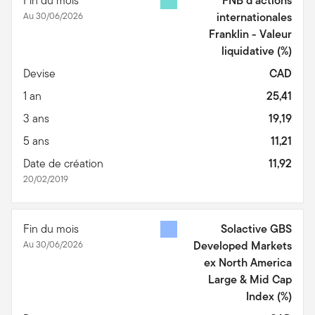
Fin du mois
FNB d’actions
Au 30/06/2026
internationales
Franklin - Valeur
liquidative
(%)
Devise
CAD
1 an
25,41
3 ans
19,19
5 ans
11,21
Date de création
11,92
20/02/2019
Fin du mois
Solactive GBS
Au 30/06/2026
Developed Markets
ex North America
Large & Mid Cap
Index
(%)