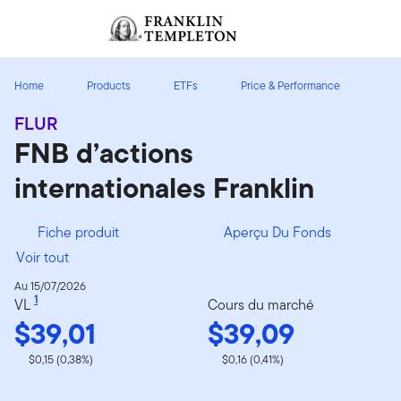
Aller au contenu
Ouverture de session
Header menu toggle
search
Ouvert
Home
Products
ETFs
Price & Performance
FLUR
FNB d’actions
internationales Franklin
Fiche produit
Aperçu Du Fonds
Voir tout
Au 15/07/2026
1
VL
Cours du marché
$39,01
$39,09
$0,15 (0,38%)
$0,16 (0,41%)