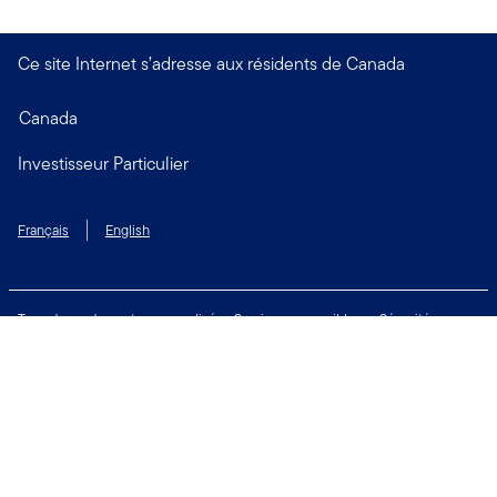
Ce site Internet s’adresse aux résidents de Canada
Canada
Investisseur Particulier
Français
English
Taux de rendement personnalisé
Services accessibles
Sécurité
Biens non réclamés
Respect de la vie privée
Modalités d'utilisation
Financial Crimes Compliance
Contactez-nous
Restez connecté: