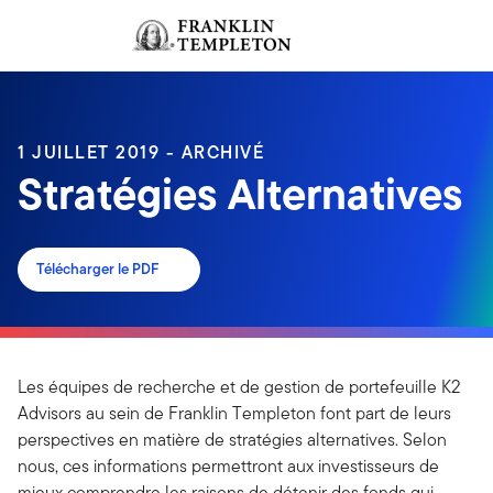
Aller au contenu
Ouverture de session
Header menu toggle
search
Ouvert
1 JUILLET 2019 - ARCHIVÉ
Stratégies Alternatives
Télécharger le PDF
Les équipes de recherche et de gestion de portefeuille K2
Advisors au sein de Franklin Templeton font part de leurs
perspectives en matière de stratégies alternatives. Selon
nous, ces informations permettront aux investisseurs de
mieux comprendre les raisons de détenir des fonds qui