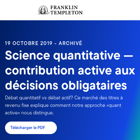
Aller au contenu
Ouverture de session
Header menu toggle
search
Ouvert
19 OCTOBRE 2019 - ARCHIVÉ
Science quantitative —
contribution active aux
décisions obligataires
Débat quantitatif vs débat actif? Ce marché des titres à
revenu fixe explique comment notre approche «quant
active» nous distingue.
Télécharger le PDF