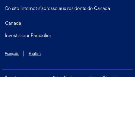
Ce site Internet s’adresse aux résidents de Canada
Canada
Investisseur Particulier
Français
English
Taux de rendement personnalisé
Services accessibles
Sécurité
Biens non réclamés
Respect de la vie privée
Modalités d'utilisation
Financial Crimes Compliance
Contactez-nous
Restez connecté: