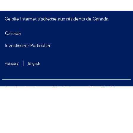
Ce site Internet s’adresse aux résidents de Canada
Canada
Investisseur Particulier
Français
English
Taux de rendement personnalisé
Services accessibles
Sécurité
Biens non réclamés
Respect de la vie privée
Modalités d'utilisation
Financial Crimes Compliance
Contactez-nous
Restez connecté: