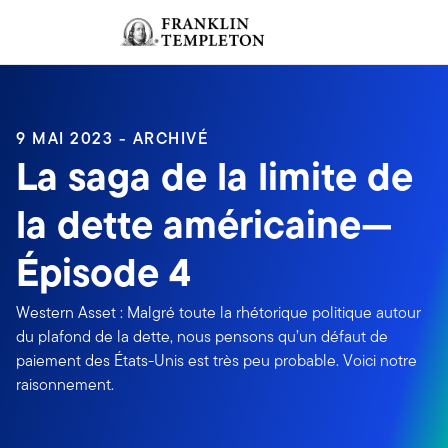
Aller au contenu
Ouverture de session
Header menu toggle
search
Ouvert
9 MAI 2023 - ARCHIVÉ
La saga de la limite de
la dette américaine—
Épisode 4
Western Asset : Malgré toute la rhétorique politique autour
du plafond de la dette, nous pensons qu’un défaut de
paiement des États-Unis est très peu probable. Voici notre
raisonnement.