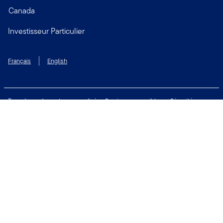
Canada
Investisseur Particulier
Français
English
Taux de rendement personnalisé
Services accessibles
Sécurité
Biens non réclamés
Respect de la vie privée
Modalités d'utilisation
Financial Crimes Compliance
Contactez-nous
Restez connecté: